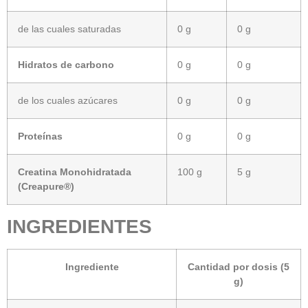
de las cuales saturadas
0 g
0 g
Hidratos de carbono
0 g
0 g
de los cuales azúcares
0 g
0 g
Proteínas
0 g
0 g
Creatina Monohidratada
100 g
5 g
(Creapure®)
INGREDIENTES
Ingrediente
Cantidad por dosis (5
g)