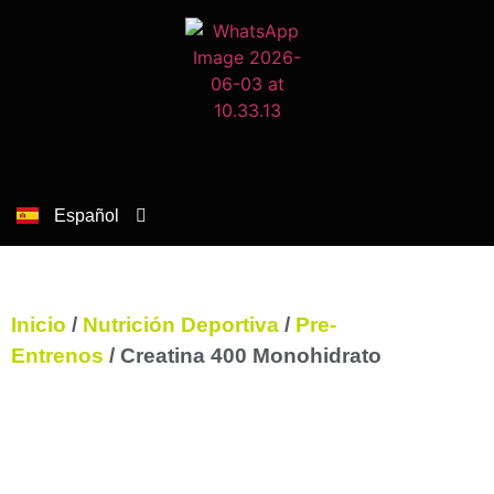
Nota:
este
sitio
web
incluye
un
sistema
de
Español
Català
accesibilidad.
Inicio
/
Nutrición Deportiva
/
Pre-
Entrenos
/ Creatina 400 Monohidrato