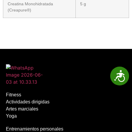
Creatina Monohidratada
5 g
(Creapure®)
Acces
Fitness
Actividades dirigidas
Artes marciales
Yoga
Entrenamientos personales