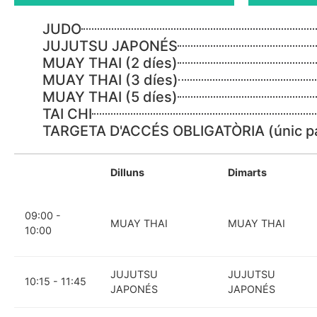
personas
JUDO
con
JUJUTSU JAPONÉS
discapacidad
MUAY THAI (2 díes)
visual
MUAY THAI (3 díes)
que
MUAY THAI (5 díes)
están
TAI CHI
usando
TARGETA D'ACCÉS OBLIGATÒRIA (únic p
un
lector
de
Dilluns
Dimarts
pantalla;
Presione
09:00 -
Control-
MUAY THAI
MUAY THAI
10:00
F10
para
abrir
JUJUTSU
JUJUTSU
10:15 - 11:45
un
JAPONÉS
JAPONÉS
menú