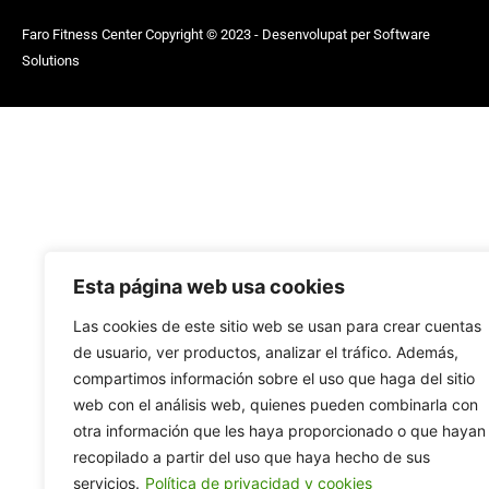
personas
Faro Fitness Center Copyright © 2023 - Desenvolupat per
Software
con
Solutions
discapacidad
visual
que
están
usando
un
lector
de
pantalla;
Esta página web usa cookies
Presione
Las cookies de este sitio web se usan para crear cuentas
Control-
de usuario, ver productos, analizar el tráfico. Además,
F10
compartimos información sobre el uso que haga del sitio
para
web con el análisis web, quienes pueden combinarla con
abrir
otra información que les haya proporcionado o que hayan
un
recopilado a partir del uso que haya hecho de sus
menú
servicios.
Política de privacidad y cookies